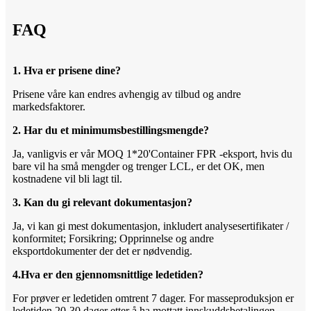
FAQ
1. Hva er prisene dine?
Prisene våre kan endres avhengig av tilbud og andre
markedsfaktorer.
2. Har du et minimumsbestillingsmengde?
Ja, vanligvis er vår MOQ 1*20'Container FPR -eksport, hvis du
bare vil ha små mengder og trenger LCL, er det OK, men
kostnadene vil bli lagt til.
3. Kan du gi relevant dokumentasjon?
Ja, vi kan gi mest dokumentasjon, inkludert analysesertifikater /
konformitet; Forsikring; Opprinnelse og andre
eksportdokumenter der det er nødvendig.
4.Hva er den gjennomsnittlige ledetiden?
For prøver er ledetiden omtrent 7 dager. For masseproduksjon er
ledetiden 20-30 dager etter å ha mottatt innskuddsbetalingen.