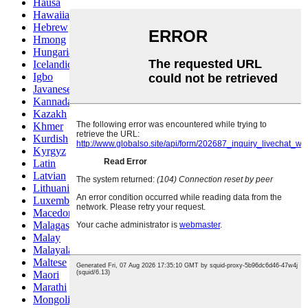
Hausa
Hawaiian
Hebrew
Hmong
Hungarian
Icelandic
Igbo
Javanese
Kannada
Kazakh
Khmer
Kurdish
Kyrgyz
Latin
Latvian
Lithuanian
Luxembou..
Macedonian
Malagasy
Malay
Malayalam
Maltese
Maori
Marathi
Mongolian