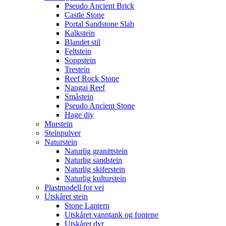
Pseudo Ancient Brick
Castle Stone
Portal Sandstone Slab
Kalkstein
Blandet stil
Feltstein
Soppstein
Trestein
Reef Rock Stone
Nangai Reef
Småstein
Pseudo Ancient Stone
Hage diy
Murstein
Steinpulver
Naturstein
Naturlig granittstein
Naturlig sandstein
Naturlig skiferstein
Naturlig kulturstein
Plastmodell for vei
Utskåret stein
Stone Lantern
Utskåret vanntank og fontene
Utskåret dyr