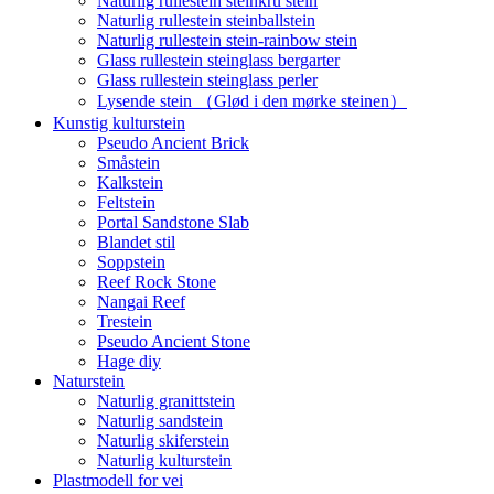
Naturlig rullestein steinkru stein
Naturlig rullestein steinballstein
Naturlig rullestein stein-rainbow stein
Glass rullestein steinglass bergarter
Glass rullestein steinglass perler
Lysende stein （Glød i den mørke steinen）
Kunstig kulturstein
Pseudo Ancient Brick
Småstein
Kalkstein
Feltstein
Portal Sandstone Slab
Blandet stil
Soppstein
Reef Rock Stone
Nangai Reef
Trestein
Pseudo Ancient Stone
Hage diy
Naturstein
Naturlig granittstein
Naturlig sandstein
Naturlig skiferstein
Naturlig kulturstein
Plastmodell for vei