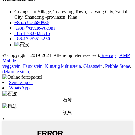
Guangshan Village, Tuanwang Town, Laiyang City, Yantai
City, Shandong -provinsen, Kina
+86-535-6680886
jason@create-yt.com
+86-17660828515
+86-17353513250
© Copyright - 2019-2023: Alle rettigheter reservert.
Sitemap
-
AMP
Mobile
veggstein
,
Faux stein
,
Kunstig kulturstein
,
Glassstein
,
Pebble Stone
,
dekorere stein
,
Send e -post
WhatsApp
石波
初总
x