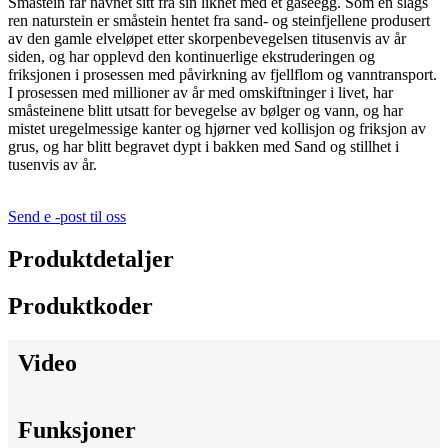
Småstein får navnet sitt fra sin likhet med et gåseegg. Som en slags
ren naturstein er småstein hentet fra sand- og steinfjellene produsert
av den gamle elveløpet etter skorpenbevegelsen titusenvis av år
siden, og har opplevd den kontinuerlige ekstruderingen og
friksjonen i prosessen med påvirkning av fjellflom og vanntransport.
I prosessen med millioner av år med omskiftninger i livet, har
småsteinene blitt utsatt for bevegelse av bølger og vann, og har
mistet uregelmessige kanter og hjørner ved kollisjon og friksjon av
grus, og har blitt begravet dypt i bakken med Sand og stillhet i
tusenvis av år.
Send e -post til oss
Produktdetaljer
Produktkoder
Video
Funksjoner