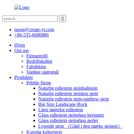
jason@create-yt.com
+86-535-6680886
Hjem
Om oss
Firmaprofil
Bedriftskultur
Fabrikktur
Vanlige spørsmål
Produkter
Pebble Stone
Naturlig rullestein steinballstein
Naturlig rullestein steinkru stein
Naturlig rullestein stein-rainbow stein
Big Size Landscape Rock
Liten størrelse rullestein
Glass rullestein steinglass bergarter
Glass rullestein steinglass perler
Lysende stein （Glød i den mørke steinen）
Kunstig kulturstein