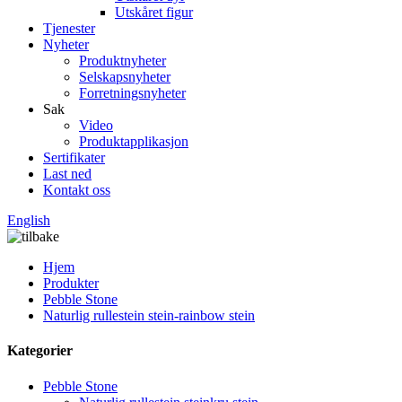
Utskåret figur
Tjenester
Nyheter
Produktnyheter
Selskapsnyheter
Forretningsnyheter
Sak
Video
Produktapplikasjon
Sertifikater
Last ned
Kontakt oss
English
Hjem
Produkter
Pebble Stone
Naturlig rullestein stein-rainbow stein
Kategorier
Pebble Stone