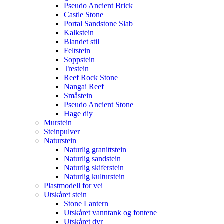
Pseudo Ancient Brick
Castle Stone
Portal Sandstone Slab
Kalkstein
Blandet stil
Feltstein
Soppstein
Trestein
Reef Rock Stone
Nangai Reef
Småstein
Pseudo Ancient Stone
Hage diy
Murstein
Steinpulver
Naturstein
Naturlig granittstein
Naturlig sandstein
Naturlig skiferstein
Naturlig kulturstein
Plastmodell for vei
Utskåret stein
Stone Lantern
Utskåret vanntank og fontene
Utskåret dyr