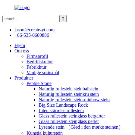
jason@create-yt.com
+86-535-6680886
Hjem
Om oss
Firmaprofil
Bedriftskultur
Fabrikktur
Vanlige spørsmål
Produkter
Pebble Stone
Naturlig rullestein steinballstein
Naturlig rullestein steinkru stein
Naturlig rullestein stein-rainbow stein
Big Size Landscape Rock
Liten størrelse rullestein
Glass rullestein steinglass bergarter
Glass rullestein steinglass perler
Lysende stein （Glød i den mørke steinen）
Kunstig kulturstein