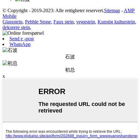
© Copyright - 2019-2023: Alle rettigheter reservert.
Sitemap
-
AMP
Mobile
Glassstein
,
Pebble Stone
,
Faux stein
,
veggstein
,
Kunstig kulturstein
,
dekorere stein
,
Send e -post
WhatsApp
石波
初总
x