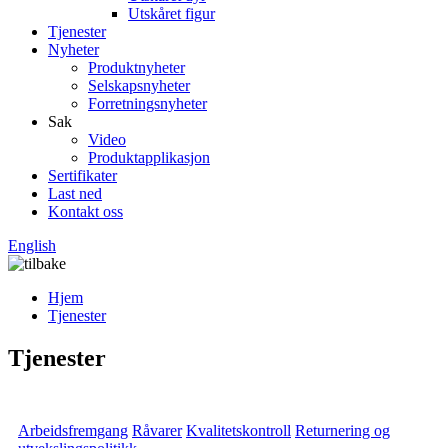
Utskåret figur
Tjenester
Nyheter
Produktnyheter
Selskapsnyheter
Forretningsnyheter
Sak
Video
Produktapplikasjon
Sertifikater
Last ned
Kontakt oss
English
Hjem
Tjenester
Tjenester
Arbeidsfremgang
Råvarer
Kvalitetskontroll
Returnering og