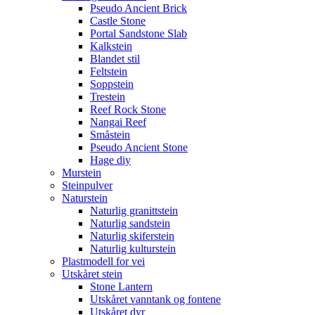
Pseudo Ancient Brick
Castle Stone
Portal Sandstone Slab
Kalkstein
Blandet stil
Feltstein
Soppstein
Trestein
Reef Rock Stone
Nangai Reef
Småstein
Pseudo Ancient Stone
Hage diy
Murstein
Steinpulver
Naturstein
Naturlig granittstein
Naturlig sandstein
Naturlig skiferstein
Naturlig kulturstein
Plastmodell for vei
Utskåret stein
Stone Lantern
Utskåret vanntank og fontene
Utskåret dyr