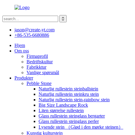
jason@create-yt.com
+86-535-6680886
Hjem
Om oss
Firmaprofil
Bedriftskultur
Fabrikktur
Vanlige spørsmål
Produkter
Pebble Stone
Naturlig rullestein steinballstein
Naturlig rullestein steinkru stein
Naturlig rullestein stein-rainbow stein
Big Size Landscape Rock
Liten størrelse rullestein
Glass rullestein steinglass bergarter
Glass rullestein steinglass perler
Lysende stein （Glød i den mørke steinen）
Kunstig kulturstein