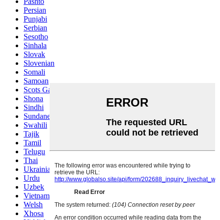
Pashto
Persian
Punjabi
Serbian
Sesotho
Sinhala
Slovak
Slovenian
Somali
Samoan
Scots Gaelic
Shona
Sindhi
Sundanese
Swahili
Tajik
Tamil
Telugu
Thai
Ukrainian
Urdu
Uzbek
Vietnamese
Welsh
Xhosa