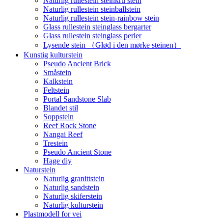
Naturlig rullestein steinkru stein
Naturlig rullestein steinballstein
Naturlig rullestein stein-rainbow stein
Glass rullestein steinglass bergarter
Glass rullestein steinglass perler
Lysende stein （Glød i den mørke steinen）
Kunstig kulturstein
Pseudo Ancient Brick
Småstein
Kalkstein
Feltstein
Portal Sandstone Slab
Blandet stil
Soppstein
Reef Rock Stone
Nangai Reef
Trestein
Pseudo Ancient Stone
Hage diy
Naturstein
Naturlig granittstein
Naturlig sandstein
Naturlig skiferstein
Naturlig kulturstein
Plastmodell for vei