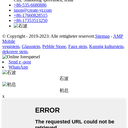
+86-535-6680886
jason@create-yt.com
+86-17660828515
+86-17353513250
© Copyright - 2019-2023: Alle rettigheter reservert.
Sitemap
-
AMP
Mobile
veggstein
,
Glassstein
,
Pebble Stone
,
Faux stein
,
Kunstig kulturstein
,
dekorere stein
,
Send e -post
WhatsApp
石波
初总
x