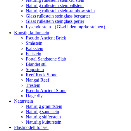
Naturlig rullestein steinkru stein
Naturlig rullestein steinballstein
Naturlig rullestein stein-rainbow stein
Glass rullestein steinglass bergarter
Glass rullestein steinglass perler
Lysende stein （Glød i den mørke steinen）
Kunstig kulturstein
Pseudo Ancient Brick
Småstein
Kalkstein
Feltstein
Portal Sandstone Slab
Blandet stil
Soppstein
Reef Rock Stone
Nangai Reef
Trestein
Pseudo Ancient Stone
Hage diy
Naturstein
Naturlig granittstein
Naturlig sandstein
Naturlig skiferstein
Naturlig kulturstein
Plastmodell for vei