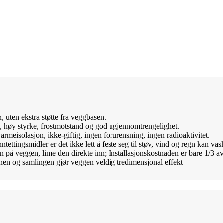
n, uten ekstra støtte fra veggbasen.
d, høy styrke, frostmotstand og god ugjennomtrengelighet.
rmeisolasjon, ikke-giftig, ingen forurensning, ingen radioaktivitet.
ettingsmidler er det ikke lett å feste seg til støv, vind og regn kan vask
en på veggen, lime den direkte inn; Installasjonskostnaden er bare 1/3 av
jonen og samlingen gjør veggen veldig tredimensjonal effekt