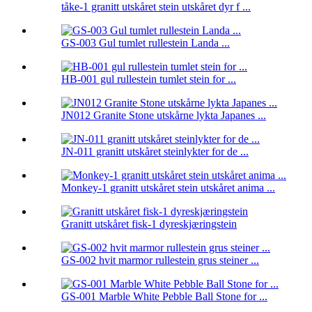
tåke-1 granitt utskåret stein utskåret dyr f ...
GS-003 Gul tumlet rullestein Landa ...
HB-001 gul rullestein tumlet stein for ...
JN012 Granite Stone utskårne lykta Japanes ...
JN-011 granitt utskåret steinlykter for de ...
Monkey-1 granitt utskåret stein utskåret anima ...
Granitt utskåret fisk-1 dyreskjæringstein
GS-002 hvit marmor rullestein grus steiner ...
GS-001 Marble White Pebble Ball Stone for ...