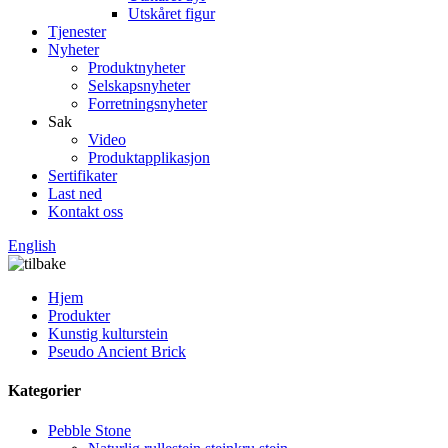
Utskåret figur
Tjenester
Nyheter
Produktnyheter
Selskapsnyheter
Forretningsnyheter
Sak
Video
Produktapplikasjon
Sertifikater
Last ned
Kontakt oss
English
Hjem
Produkter
Kunstig kulturstein
Pseudo Ancient Brick
Kategorier
Pebble Stone