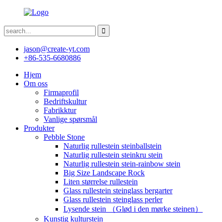
jason@create-yt.com
+86-535-6680886
Hjem
Om oss
Firmaprofil
Bedriftskultur
Fabrikktur
Vanlige spørsmål
Produkter
Pebble Stone
Naturlig rullestein steinballstein
Naturlig rullestein steinkru stein
Naturlig rullestein stein-rainbow stein
Big Size Landscape Rock
Liten størrelse rullestein
Glass rullestein steinglass bergarter
Glass rullestein steinglass perler
Lysende stein （Glød i den mørke steinen）
Kunstig kulturstein