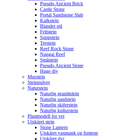
Pseudo Ancient Brick
Castle Stone
Portal Sandstone Slab
Kalkstein
Blandet stil
Feltstein
Soppstein
Trestein
Reef Rock Stone
Nangai Reef
Småstein
Pseudo Ancient Stone
Hage diy
Murstein
Steinpulver
Naturstein
Naturlig granittstein
Naturlig sandstein
Naturlig skiferstein
Naturlig kulturstein
Plastmodell for vei
Utskåret stein
Stone Lantern
Utskåret vanntank og fontene
Utskåret dyr